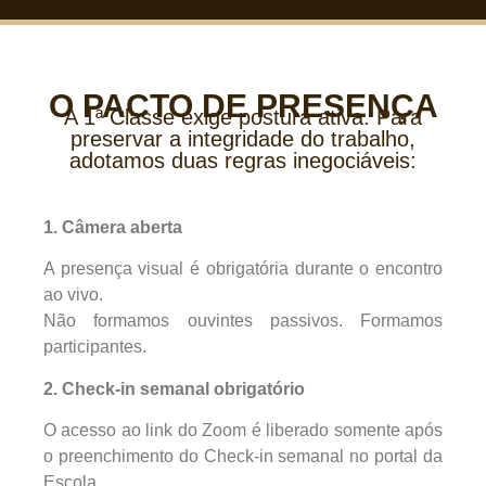
O PACTO DE PRESENÇA
A 1ª Classe exige postura ativa. Para
preservar a integridade do trabalho,
adotamos duas regras inegociáveis:
1. Câmera aberta
A presença visual é obrigatória durante o encontro
ao vivo.
Não formamos ouvintes passivos. Formamos
participantes.
2. Check-in semanal obrigatório
O acesso ao link do Zoom é liberado somente após
o preenchimento do Check-in semanal no portal da
Escola.