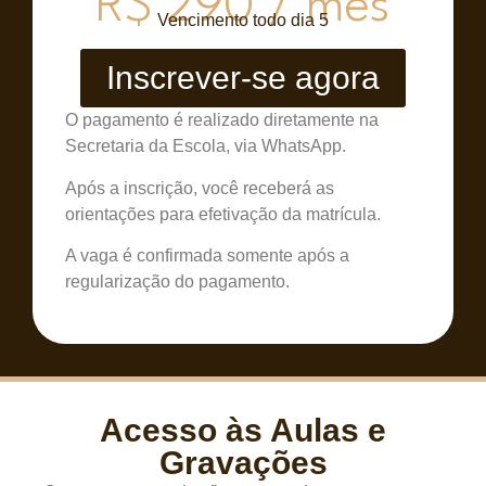
R$ 290 / mês
Vencimento todo dia 5
Inscrever-se agora
O pagamento é realizado diretamente na
Secretaria da Escola, via WhatsApp.
Após a inscrição, você receberá as
orientações para efetivação da matrícula.
A vaga é confirmada somente após a
regularização do pagamento.
Acesso às Aulas e
Gravações